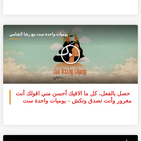
يوميات واحدة ست مع رشا الشامي
play_arrow
حصل بالفعل، كل ما الاقيك أحسن مني اقولك أنت
مغرور وأنت تصدق وتكش – يوميات واحدة ست