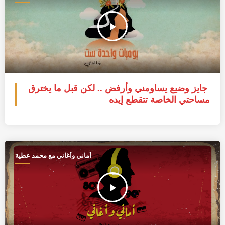
play_arrow
جايز وضيع يساومني وأرفض .. لكن قبل ما يخترق
مساحتي الخاصة تتقطع إيده
أماني وأغاني مع محمد عطية
play_arrow