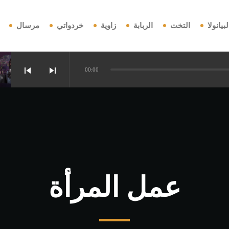
لبيانولا
التخت
الربابة
زاوية
خردواتي
مرسال
skip_previous
skip_next
00:00
هل تراجع
عمل المرأة